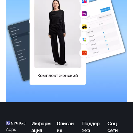
Маркетплейсы
Управление торговлей
Информ
Описан
Поддер
Соц.
Apps
ация
ие
жка
сети