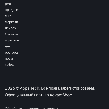
рма по
продажа
м на
маркетп
лейсах.
Система
торговли
для
рестора
нов и
кафе.
2026 © Apps Tech. Все права зарегистрированы.
Офоициальный партнер AdvantShop
Обработка персональных данных