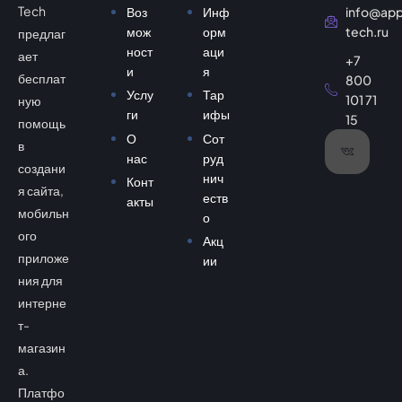
Tech
Воз
Инф
info@ap
мож
орм
tech.ru
предлаг
ност
аци
ает
+7
и
я
бесплат
800
Услу
Тар
101 71
ную
ги
ифы
15
помощь
О
Сот
в
нас
руд
создани
нич
Конт
я сайта,
еств
акты
мобильн
о
ого
Акц
приложе
ии
ния для
интерне
т-
магазин
а.
Платфо