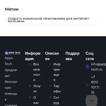
Метки
СОЗДАТЬ МОБИЛЬНОЕ ПРИЛОЖЕНИЕ ДЛЯ ИНТЕРНЕТ-
МАГАЗИНА
Информ
Описан
Поддер
Соц.
Apps
ация
ие
жка
сети
Tech
Воз
Инф
info@ap
мож
орм
tech.ru
предлаг
ност
аци
ает
+7
и
я
бесплат
800
Услу
Тар
101 71
ную
ги
ифы
15
помощь
О
Сот
в
нас
руд
создани