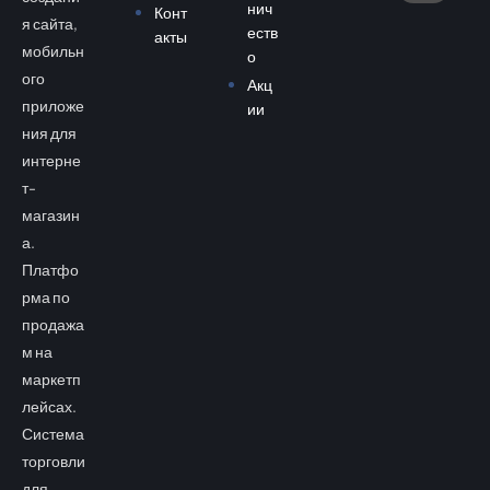
нич
Конт
я сайта,
еств
акты
мобильн
о
ого
Акц
приложе
ии
ния для
интерне
т-
магазин
а.
Платфо
рма по
продажа
м на
маркетп
лейсах.
Система
торговли
для