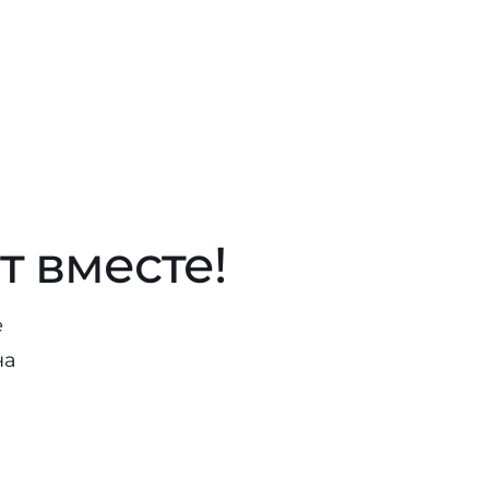
ПЕРЕЙТИ В АДВАНТШОП
такты
 вместе!
е
на