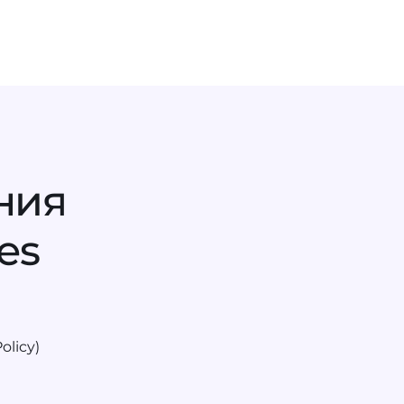
ПЕРЕЙТИ В АДВАНТШОП
такты
ния
es
licy)