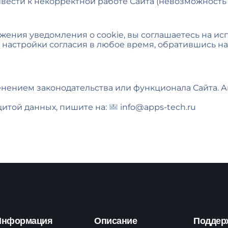
сти к некорректной работе Сайта (невозможность оф
жения уведомления о cookie, вы соглашаетесь на ис
настройки согласия в любое время, обратившись на 
нением законодательства или функционала Сайта. А
щитой данных, пишите на:
info@apps-tech.ru
Информация
Описание
Поддер