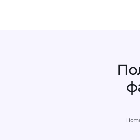
По
ф
Hom