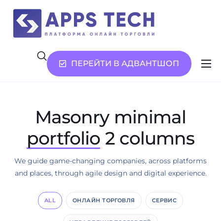
ПЕРЕЙТИ В АДВАНТШОП
Возможности
Услуги
Masonry minimal
О нас
portfolio
2 columns
Контакты
We guide game-changing companies, across platforms
and places, through agile design and digital experience.
ALL
ОНЛАЙН ТОРГОВЛЯ
СЕРВИС