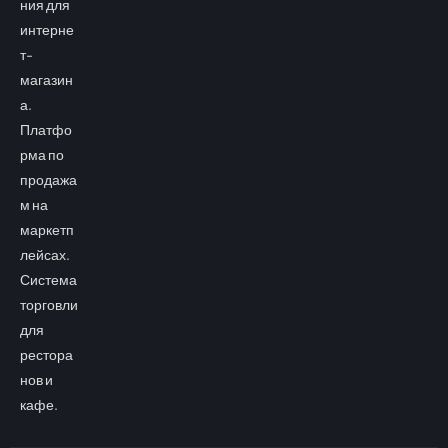
ния для
интерне
т-
магазин
а.
Платфо
рма по
продажа
м на
маркетп
лейсах.
Система
торговли
для
рестора
нов и
кафе.