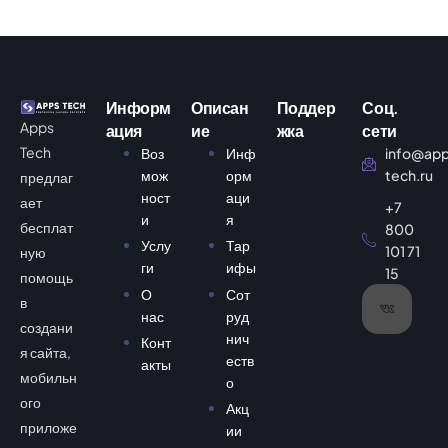
Маркетплейсы
Управление торговлей
Информ
Описан
Поддер
Соц.
Apps
ация
ие
жка
сети
Tech
Воз
Инф
info@ap
мож
орм
tech.ru
предлаг
ност
аци
ает
+7
и
я
бесплат
800
Услу
Тар
101 71
ную
ги
ифы
15
помощь
О
Сот
в
нас
руд
создани
нич
Конт
я сайта,
еств
акты
мобильн
о
ого
Акц
приложе
ии