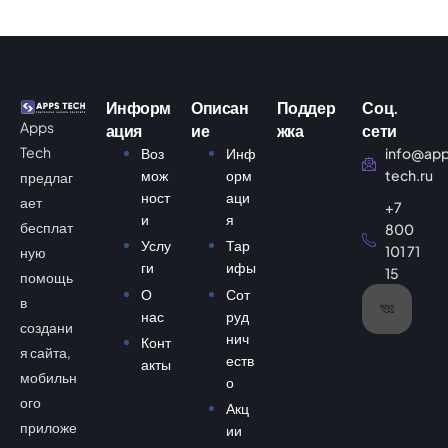
Маркетплейсы
Управление торговлей
Информ
Описан
Поддер
Соц.
Apps
ация
ие
жка
сети
Tech
Воз
Инф
info@ap
мож
орм
tech.ru
предлаг
ност
аци
ает
+7
и
я
бесплат
800
Услу
Тар
101 71
ную
ги
ифы
15
помощь
О
Сот
в
нас
руд
создани
нич
Конт
я сайта,
еств
акты
мобильн
о
ого
Акц
приложе
ии