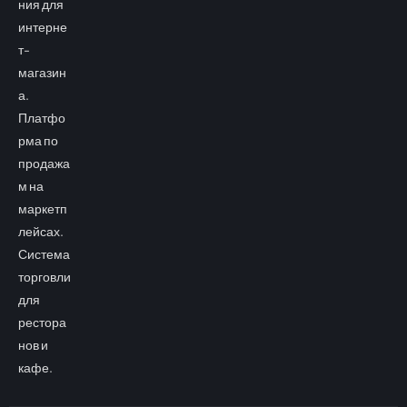
ния для
интерне
т-
магазин
а.
Платфо
рма по
продажа
м на
маркетп
лейсах.
Система
торговли
для
рестора
нов и
кафе.