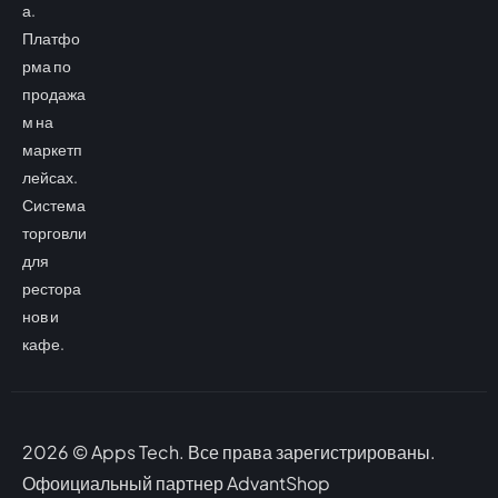
а.
Платфо
рма по
продажа
м на
маркетп
лейсах.
Система
торговли
для
рестора
нов и
кафе.
2026 © Apps Tech. Все права зарегистрированы.
Офоициальный партнер AdvantShop