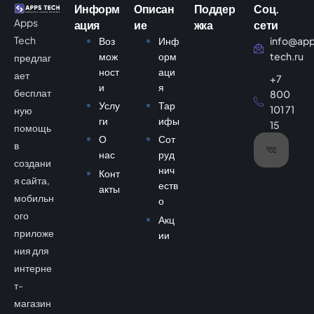
Информ
Описан
Поддер
Соц.
Apps
ация
ие
жка
сети
Tech
Воз
Инф
info@ap
мож
орм
tech.ru
предлаг
ност
аци
ает
+7
и
я
бесплат
800
Услу
Тар
101 71
ную
ги
ифы
15
помощь
О
Сот
в
нас
руд
создани
нич
Конт
я сайта,
еств
акты
мобильн
о
ого
Акц
приложе
ии
ния для
интерне
т-
магазин